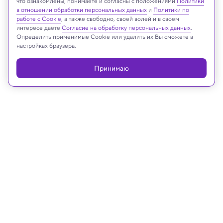
что ознакомлены, понимаете и согласны с положениями
Политики
в отношении обработки персональных данных
и
Политики по
работе с Cookie
, а также свободно, своей волей и в своем
Реклама
интересе даёте
Согласие на обработку персональных данных
.
Определить применимые Cookie или удалить их Вы сможете в
настройках браузера.
Принимаю
03.01.2023, 11:00
Будущее
Эффект домино, или Несколько
сценариев экологических
катастроф
Что дают нам леса, есть ли жизнь без пчел и