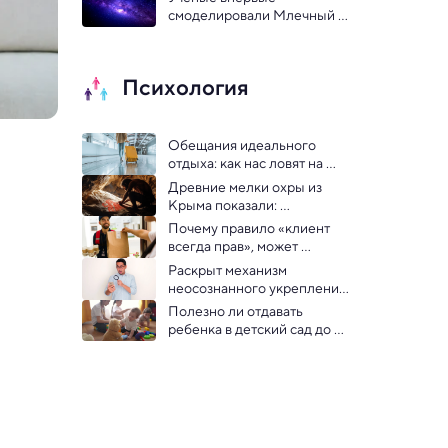
исследование
смоделировали Млечный 
Путь из 100 миллиардов 
звезд
Психология
Обещания идеального 
отдыха: как нас ловят на 
крючок маркетологи
Древние мелки охры из 
Крыма показали: 
неандертальцы тоже 
Почему правило «клиент 
рисовали
всегда прав», может 
вредить бизнесу: показало 
Раскрыт механизм 
исследование
неосознанного укрепления 
веры в фейки
Полезно ли отдавать 
ребенка в детский сад до 
трех лет — опровержение 
старого мифа