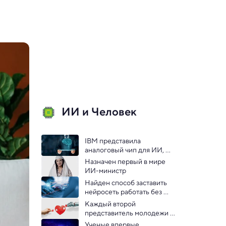
ИИ и Человек
IBM представила 
аналоговый чип для ИИ, 
созданный по образцу 
Назначен первый в мире 
человеческого мозга
ИИ-министр 
Найден способ заставить 
нейросеть работать без 
интернета
Каждый второй 
представитель молодежи 
верит в любовь с ИИ — 
Ученые впервые 