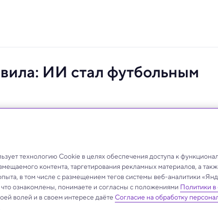
вила: ИИ стал футбольным
заменяют традиционных скаутов и дарят молодым
акт.
зует технологию Cookie в целях обеспечения доступа к функциона
азмещаемого контента, таргетирования рекламных материалов, а такж
опыта, в том числе с размещением тегов системы веб-аналитики «Я
, что ознакомлены, понимаете и согласны с положениями
Политики в
своей волей и в своем интересе даёте
Согласие на обработку персона
.