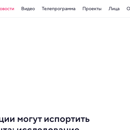
овости
Видео
Телепрограмма
Проекты
Лица
О
ии могут испортить
нта: исследование