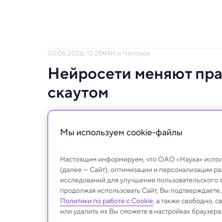
03.06.2026, 13:25
ИИ и Человек
Нейросети меняют пра
скаутом
Алгоритмы анализа видео со смартфонов 
игрокам шанс на профессиональный контр
Мы используем сookie-файлы
Настоящим информируем, что ОАО «Наука» исполь
(далее — Сайт), оптимизации и персонализации р
исследований для улучшения пользовательского 
продолжая использовать Сайт, Вы подтверждаете
Политики по работе с Cookie
, а также свободно, 
или удалить их Вы сможете в настройках браузера