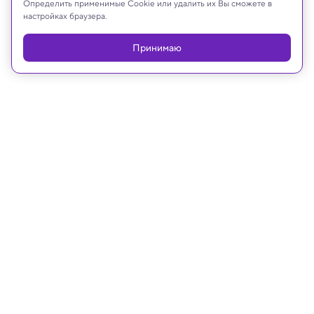
Определить применимые Cookie или удалить их Вы сможете в
настройках браузера.
Принимаю
13.05.2025, 11:58
Медицина и здоровье
Российские ученые научили ИИ
отличать пьяных от трезвых по
голосу
Следующий шаг ученых — определение
стрессовых состояний по речи с помощью ИИ.