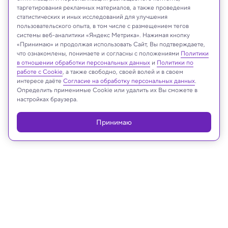
таргетирования рекламных материалов, а также проведения
atk work/Shutterstock/FOTODOM
статистических и иных исследований для улучшения
пользовательского опыта, в том числе с размещением тегов
системы веб-аналитики «Яндекс Метрика». Нажимая кнопку
«Принимаю» и продолжая использовать Сайт, Вы подтверждаете,
что ознакомлены, понимаете и согласны с положениями
Политики
Реклама
в отношении обработки персональных данных
и
Политики по
работе с Cookie
, а также свободно, своей волей и в своем
интересе даёте
Согласие на обработку персональных данных
.
Определить применимые Cookie или удалить их Вы сможете в
настройках браузера.
Принимаю
03.04.2025, 18:25
Техника и технологии
Смартфоны будущего получат
управление взглядом