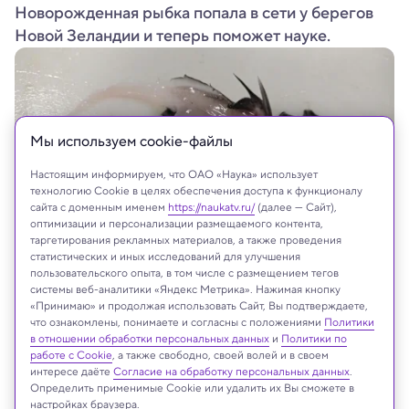
Новорожденная рыбка попала в сети у берегов
Новой Зеландии и теперь поможет науке.
Мы используем сookie-файлы
Настоящим информируем, что ОАО «Наука» использует
технологию Cookie в целях обеспечения доступа к функционалу
сайта с доменным именем
https://naukatv.ru/
(далее — Сайт),
оптимизации и персонализации размещаемого контента,
таргетирования рекламных материалов, а также проведения
статистических и иных исследований для улучшения
пользовательского опыта, в том числе с размещением тегов
Национальный институт водных и атмосферных исследований Новой
системы веб-аналитики «Яндекс Метрика». Нажимая кнопку
Зеландии
«Принимаю» и продолжая использовать Сайт, Вы подтверждаете,
что ознакомлены, понимаете и согласны с положениями
Политики
в отношении обработки персональных данных
и
Политики по
работе с Cookie
, а также свободно, своей волей и в своем
На сайте могут быть использованы материалы
интересе даёте
Согласие на обработку персональных данных
.
интернет-ресурсов Facebook и Instagram,
Определить применимые Cookie или удалить их Вы сможете в
настройках браузера.
владельцем которых является компания Meta