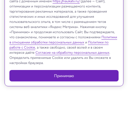
сайта с доменным именем
https://naukatv.ru/
(далее — Сайт),
оптимизации и персонализации размещаемого контента,
таргетирования рекламных материалов, а также проведения
Пляж в Хайнани
статистических и иных исследований для улучшения
Shutterstock
пользовательского опыта, в том числе с размещением тегов
системы веб-аналитики «Яндекс Метрика». Нажимая кнопку
«Принимаю» и продолжая использовать Сайт, Вы подтверждаете,
что ознакомлены, понимаете и согласны с положениями
Политики
в отношении обработки персональных данных
и
Политики по
Реклама
работе с Cookie
, а также свободно, своей волей и в своем
интересе даёте
Согласие на обработку персональных данных
.
Определить применимые Cookie или удалить их Вы сможете в
настройках браузера.
Принимаю
16.06.2022, 17:55
Земля и недра