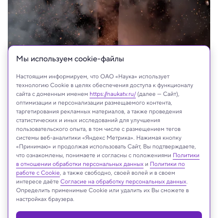
Мы используем сookie-файлы
Настоящим информируем, что ОАО «Наука» использует
технологию Cookie в целях обеспечения доступа к функционалу
сайта с доменным именем
https://naukatv.ru/
(далее — Сайт),
оптимизации и персонализации размещаемого контента,
таргетирования рекламных материалов, а также проведения
John Raoux/Associated Press/East News
статистических и иных исследований для улучшения
пользовательского опыта, в том числе с размещением тегов
системы веб-аналитики «Яндекс Метрика». Нажимая кнопку
«Принимаю» и продолжая использовать Сайт, Вы подтверждаете,
что ознакомлены, понимаете и согласны с положениями
Политики
Реклама
в отношении обработки персональных данных
и
Политики по
работе с Cookie
, а также свободно, своей волей и в своем
интересе даёте
Согласие на обработку персональных данных
.
Определить применимые Cookie или удалить их Вы сможете в
настройках браузера.