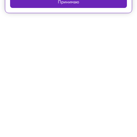
Принимаю
16.01.2025, 13:13
Космос
Астрономы обнаружили
вращающийся космический объект,
который не должен существовать
ASKAP J1839-0756 – уникальный до конца не
изученный пульсар, который бросает вызов
нашим представлениям о нейтронных звездах.