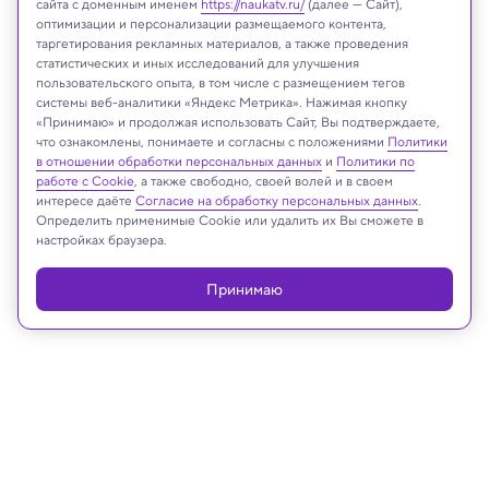
сайта с доменным именем
https://naukatv.ru/
(далее — Сайт),
оптимизации и персонализации размещаемого контента,
таргетирования рекламных материалов, а также проведения
Massachusetts Institute of Technology
статистических и иных исследований для улучшения
пользовательского опыта, в том числе с размещением тегов
системы веб-аналитики «Яндекс Метрика». Нажимая кнопку
«Принимаю» и продолжая использовать Сайт, Вы подтверждаете,
что ознакомлены, понимаете и согласны с положениями
Политики
Реклама
в отношении обработки персональных данных
и
Политики по
работе с Cookie
, а также свободно, своей волей и в своем
интересе даёте
Согласие на обработку персональных данных
.
Определить применимые Cookie или удалить их Вы сможете в
настройках браузера.
Принимаю
16.01.2025, 18:27
Техника и технологии
Создан похожий на кошку робот: он