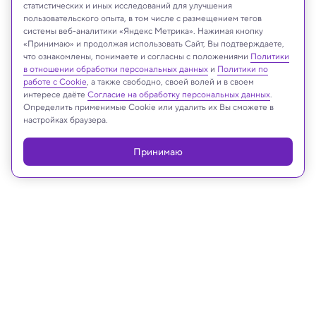
статистических и иных исследований для улучшения
Michelle Lee Photography/Shutterstock/FOTODOM
пользовательского опыта, в том числе с размещением тегов
системы веб-аналитики «Яндекс Метрика». Нажимая кнопку
«Принимаю» и продолжая использовать Сайт, Вы подтверждаете,
что ознакомлены, понимаете и согласны с положениями
Политики
в отношении обработки персональных данных
и
Политики по
Реклама
работе с Cookie
, а также свободно, своей волей и в своем
интересе даёте
Согласие на обработку персональных данных
.
Определить применимые Cookie или удалить их Вы сможете в
настройках браузера.
Принимаю
01.07.2025, 15:39
Медицина и здоровье
Созданы микророботы, которые
чистят нос от бактерий без