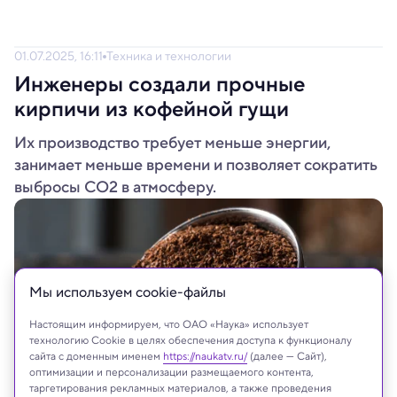
01.07.2025, 16:11
Техника и технологии
Инженеры создали прочные
кирпичи из кофейной гущи
Их производство требует меньше энергии,
занимает меньше времени и позволяет сократить
выбросы СО2 в атмосферу.
Мы используем сookie-файлы
Настоящим информируем, что ОАО «Наука» использует
технологию Cookie в целях обеспечения доступа к функционалу
сайта с доменным именем
https://naukatv.ru/
(далее — Сайт),
оптимизации и персонализации размещаемого контента,
таргетирования рекламных материалов, а также проведения