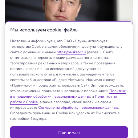
Мы используем сookie-файлы
Настоящим информируем, что ОАО «Наука» использует
технологию Cookie в целях обеспечения доступа к функционалу
сайта с доменным именем
https://naukatv.ru/
(далее — Сайт),
оптимизации и персонализации размещаемого контента,
таргетирования рекламных материалов, а также проведения
статистических и иных исследований для улучшения
пользовательского опыта, в том числе с размещением тегов
На сайте могут быть использованы материалы
системы веб-аналитики «Яндекс Метрика». Нажимая кнопку
интернет-ресурсов Facebook и Instagram,
«Принимаю» и продолжая использовать Сайт, Вы подтверждаете,
владельцем которых является компания Meta
что ознакомлены, понимаете и согласны с положениями
Политики
в отношении обработки персональных данных
и
Политики по
Platforms Inc., запрещённая на территории
работе с Cookie
, а также свободно, своей волей и в своем
Российской Федерации
интересе даёте
Согласие на обработку персональных данных
.
Определить применимые Cookie или удалить их Вы сможете в
настройках браузера.
Реклама
Принимаю