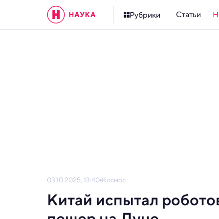
Статьи
Н
Рубрики
03.10.2025, 13:40
Космос
Китай испытал робото
пещер на Луне