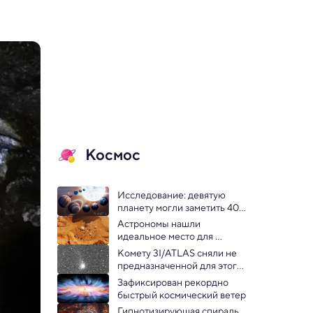
Космос
Исследование: девятую 
планету могли заметить 40 
лет назад
Астрономы нашли 
идеальное место для 
строительства базы на 
Комету 3I/ATLAS сняли не 
Марсе
предназначенной для этого 
камерой
Зафиксирован рекордно 
быстрый космический ветер
Гипнотизирующая спираль 