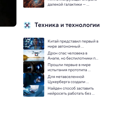
далекой галактики — 
сверхдетальный снимок от 
«Джеймса Уэбба»
Техника и технологии
Китай представил первый в 
мире автономный 
искусственный интеллект
Дрон спас человека в 
Анапе, но беспилотники по-
прежнему используются в 
Прошли первые в мире 
России недостаточно
испытания прототипа 
термоядерного 
Для метавселенной 
космического двигателя
Цукерберга создали 
робокожу
Найден способ заставить 
нейросеть работать без 
интернета