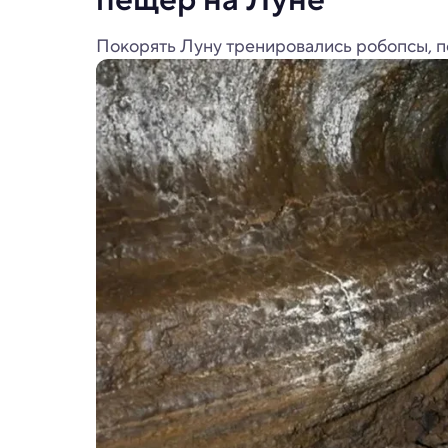
Покорять Луну тренировались робопсы, п