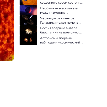
сведения о своем состоянии 
впервые после рекордного 
Необычная экзопланета 
сближения с Солнцем
может изменить 
представления о будущем 
Черная дыра в центре 
Земли
Галактики может помочь 
зарождению жизни: новое 
Россия впервые вывела 
исследование
биоспутник на полярную 
орбиту для изучения 
Астрономы впервые 
влияния радиации
наблюдали «космический 
поединок» двух галактик