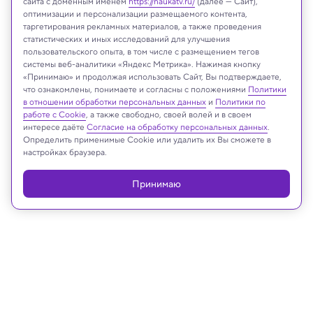
сайта с доменным именем
https://naukatv.ru/
(далее — Сайт),
оптимизации и персонализации размещаемого контента,
таргетирования рекламных материалов, а также проведения
статистических и иных исследований для улучшения
пользовательского опыта, в том числе с размещением тегов
системы веб-аналитики «Яндекс Метрика». Нажимая кнопку
Xiaoming Zhang et al./Current Biology, 2022
«Принимаю» и продолжая использовать Сайт, Вы подтверждаете,
что ознакомлены, понимаете и согласны с положениями
Политики
в отношении обработки персональных данных
и
Политики по
работе с Cookie
, а также свободно, своей волей и в своем
интересе даёте
Согласие на обработку персональных данных
.
Реклама
Определить применимые Cookie или удалить их Вы сможете в
настройках браузера.
Принимаю