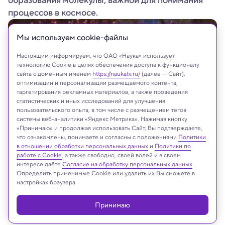
образования молекулы, важной для понимания
процессов в космосе.
Мы используем сookie-файлы
Настоящим информируем, что ОАО «Наука» использует
технологию Cookie в целях обеспечения доступа к функционалу
сайта с доменным именем
https://naukatv.ru/
(далее — Сайт),
оптимизации и персонализации размещаемого контента,
таргетирования рекламных материалов, а также проведения
статистических и иных исследований для улучшения
пользовательского опыта, в том числе с размещением тегов
системы веб-аналитики «Яндекс Метрика». Нажимая кнопку
«Принимаю» и продолжая использовать Сайт, Вы подтверждаете,
что ознакомлены, понимаете и согласны с положениями
Политики
M 78 или NGC 2068 — отражательная туманность в созвездии Ориона,
в отношении обработки персональных данных
и
Политики по
принадлежит к комплексу молекулярных облаков Ориона B
работе с Cookie
, а также свободно, своей волей и в своем
PlanilAstro/Shutterstock/FOTODOM
интересе даёте
Согласие на обработку персональных данных
.
Определить применимые Cookie или удалить их Вы сможете в
настройках браузера.
Реклама
Принимаю