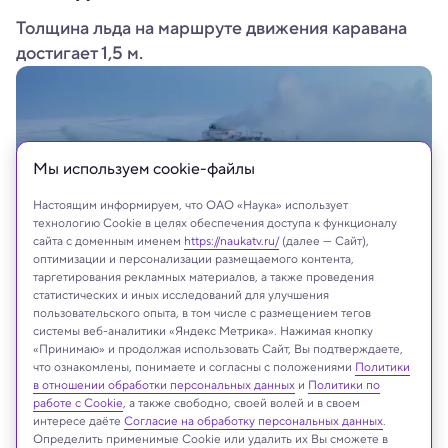
Толщина льда на маршруте движения каравана
достигает 1,5 м.
Мы используем сookie-файлы
Настоящим информируем, что ОАО «Наука» использует
технологию Cookie в целях обеспечения доступа к функционалу
сайта с доменным именем
https://naukatv.ru/
(далее — Сайт),
оптимизации и персонализации размещаемого контента,
таргетирования рекламных материалов, а также проведения
статистических и иных исследований для улучшения
пользовательского опыта, в том числе с размещением тегов
системы веб-аналитики «Яндекс Метрика». Нажимая кнопку
«Принимаю» и продолжая использовать Сайт, Вы подтверждаете,
что ознакомлены, понимаете и согласны с положениями
Политики
На сайте могут быть использованы материалы
в отношении обработки персональных данных
и
Политики по
интернет-ресурсов Facebook и Instagram,
работе с Cookie
, а также свободно, своей волей и в своем
владельцем которых является компания Meta
интересе даёте
Согласие на обработку персональных данных
.
Определить применимые Cookie или удалить их Вы сможете в
Platforms Inc., запрещённая на территории