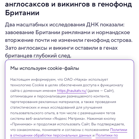
англосаксов и викингов в генофонд
Британии
Два масштабных исследования ДНК показали:
завоевание Британии римлянами и нормандское
вторжение почти не изменили генофонд острова.
Зато англосаксы и викинги оставили в генах
британцев глубокий след.
Мы используем сookie-файлы
Настоящим информируем, что ОАО «Наука» использует
технологию Cookie в целях обеспечения доступа к функционалу
сайта с доменным именем
https://naukatv.ru/
(далее — Сайт),
оптимизации и персонализации размещаемого контента,
таргетирования рекламных материалов, а также проведения
статистических и иных исследований для улучшения
пользовательского опыта, в том числе с размещением тегов
системы веб-аналитики «Яндекс Метрика». Нажимая кнопку
«Принимаю» и продолжая использовать Сайт, Вы подтверждаете,
что ознакомлены, понимаете и согласны с положениями
Политики
в отношении обработки персональных данных
и
Политики по
Dmitry Naumov/Shutterstock/FOTODOM