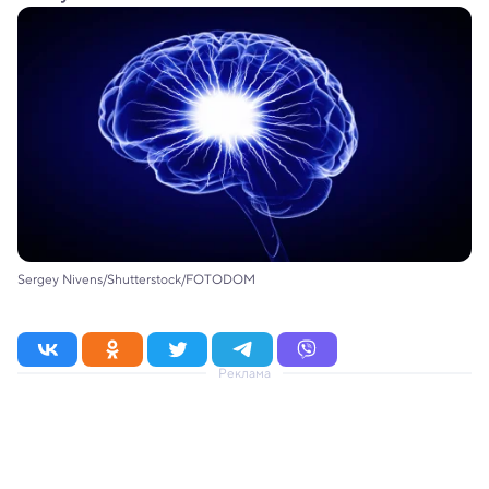
Sergey Nivens/Shutterstock/FOTODOM
Реклама