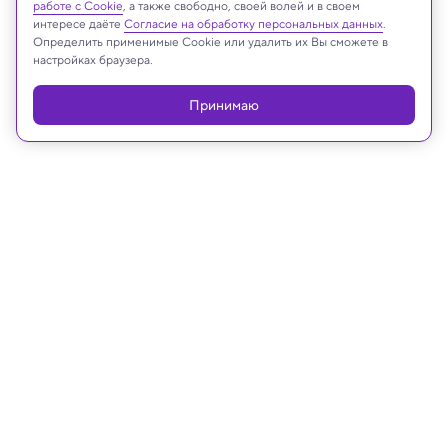
работе с Cookie
, а также свободно, своей волей и в своем
интересе даёте
Согласие на обработку персональных данных
.
Определить применимые Cookie или удалить их Вы сможете в
настройках браузера.
Реклама
Принимаю
27.05.2026, 11:48
Археология
В Троице-Сергиевой лавре нашли
сосуд с именем возможного
мастера XVII века