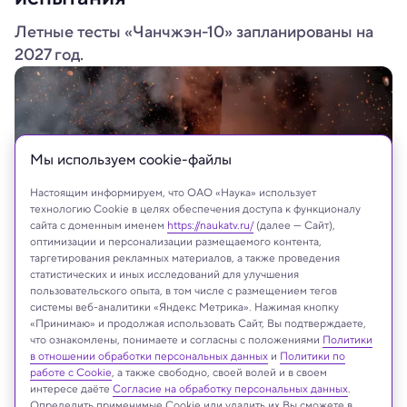
Летные тесты «Чанчжэн-10» запланированы на
2027 год.
Мы используем сookie-файлы
Настоящим информируем, что ОАО «Наука» использует
технологию Cookie в целях обеспечения доступа к функционалу
сайта с доменным именем
https://naukatv.ru/
(далее — Сайт),
оптимизации и персонализации размещаемого контента,
таргетирования рекламных материалов, а также проведения
статистических и иных исследований для улучшения
пользовательского опыта, в том числе с размещением тегов
Shutterstock.com
системы веб-аналитики «Яндекс Метрика». Нажимая кнопку
«Принимаю» и продолжая использовать Сайт, Вы подтверждаете,
что ознакомлены, понимаете и согласны с положениями
Политики
в отношении обработки персональных данных
и
Политики по
Реклама
работе с Cookie
, а также свободно, своей волей и в своем
интересе даёте
Согласие на обработку персональных данных
.
Определить применимые Cookie или удалить их Вы сможете в