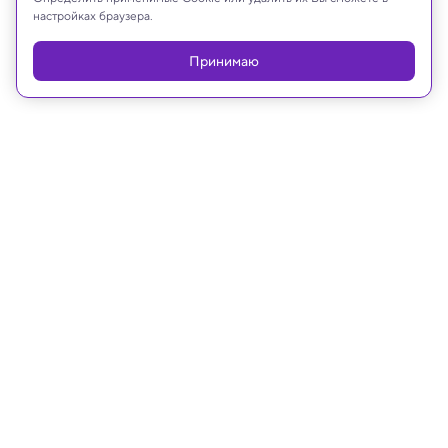
настройках браузера.
Принимаю
20.06.2024, 15:30
Космос
Великие штормы Титана: новые
данные о спутнике Сатурна, где
может быть жизнь
Титан — единственное, кроме Земли, тело в
Солнечной системе, для которого доказано
стабильное существование жидкости на
поверхности.