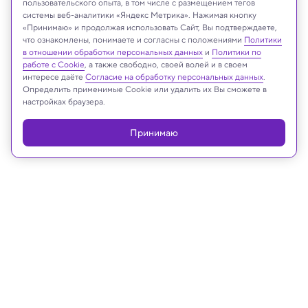
пользовательского опыта, в том числе с размещением тегов
системы веб-аналитики «Яндекс Метрика». Нажимая кнопку
«Принимаю» и продолжая использовать Сайт, Вы подтверждаете,
NASA, ESA, CSA, D. D. Milisavljevic (Purdue), T. Temim (Princeton), I. De
что ознакомлены, понимаете и согласны с положениями
Политики
Looze (Ghent University). Image Processing: J. DePasquale (STScI)
в отношении обработки персональных данных
и
Политики по
работе с Cookie
, а также свободно, своей волей и в своем
интересе даёте
Согласие на обработку персональных данных
.
Определить применимые Cookie или удалить их Вы сможете в
настройках браузера.
Реклама
Принимаю
08.04.2023, 14:06
Космос