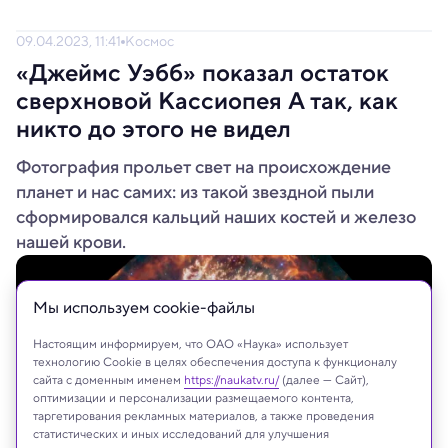
09.04.2023, 11:41
Космос
«Джеймс Уэбб» показал остаток
сверхновой Кассиопея А так, как
никто до этого не видел
Фотография прольет свет на происхождение
планет и нас самих: из такой звездной пыли
сформировался кальций наших костей и железо
нашей крови.
Мы используем сookie-файлы
Настоящим информируем, что ОАО «Наука» использует
технологию Cookie в целях обеспечения доступа к функционалу
сайта с доменным именем
https://naukatv.ru/
(далее — Сайт),
оптимизации и персонализации размещаемого контента,
таргетирования рекламных материалов, а также проведения
статистических и иных исследований для улучшения