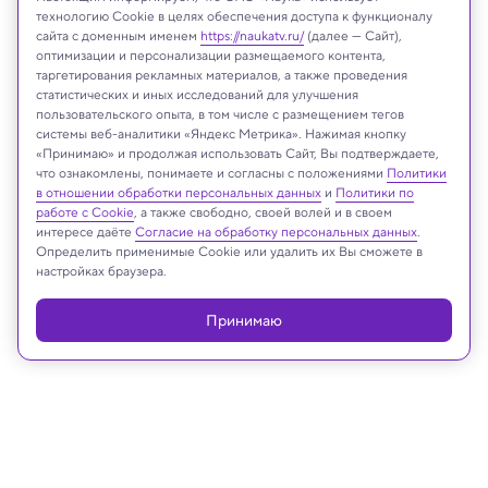
технологию Cookie в целях обеспечения доступа к функционалу
сайта с доменным именем
https://naukatv.ru/
(далее — Сайт),
оптимизации и персонализации размещаемого контента,
таргетирования рекламных материалов, а также проведения
статистических и иных исследований для улучшения
пользовательского опыта, в том числе с размещением тегов
системы веб-аналитики «Яндекс Метрика». Нажимая кнопку
Plos One 2026
«Принимаю» и продолжая использовать Сайт, Вы подтверждаете,
что ознакомлены, понимаете и согласны с положениями
Политики
в отношении обработки персональных данных
и
Политики по
работе с Cookie
, а также свободно, своей волей и в своем
интересе даёте
Согласие на обработку персональных данных
.
Реклама
Определить применимые Cookie или удалить их Вы сможете в
настройках браузера.
Принимаю