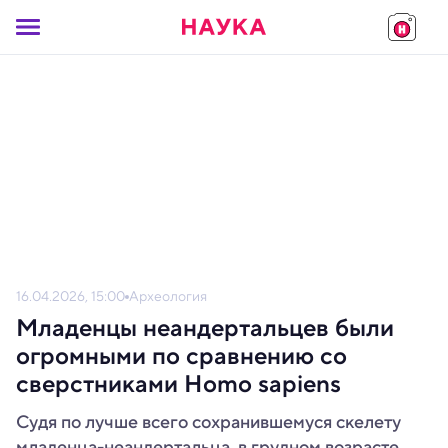
16.04.2026, 15:00
Археология
Младенцы неандертальцев были
огромными по сравнению со
сверстниками Homo sapiens
Судя по лучше всего сохранившемуся скелету
младенца-неандертальца, в грудном возрасте