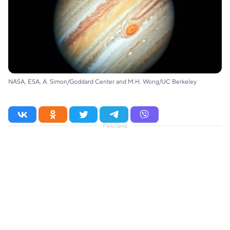
NASA, ESA, A. Simon/Goddard Center and M.H. Wong/UC Berkeley
Реклама