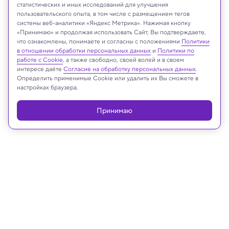
Freepik.com
статистических и иных исследований для улучшения
пользовательского опыта, в том числе с размещением тегов
системы веб-аналитики «Яндекс Метрика». Нажимая кнопку
«Принимаю» и продолжая использовать Сайт, Вы подтверждаете,
что ознакомлены, понимаете и согласны с положениями
Политики
Реклама
в отношении обработки персональных данных
и
Политики по
работе с Cookie
, а также свободно, своей волей и в своем
интересе даёте
Согласие на обработку персональных данных
.
Определить применимые Cookie или удалить их Вы сможете в
настройках браузера.
Принимаю
12.09.2025, 11:22
Космос
NASA опровергло искусственное
происхождение 3I/ATLAS