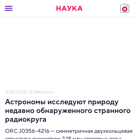
15.09.2025, 19:15
Космос
Астрономы исследуют природу
недавно обнаруженного странного
радиокруга
ORC J0356–4216 — симметричная двухкольцевая
структура диаметром 2,18 млн световых лет с