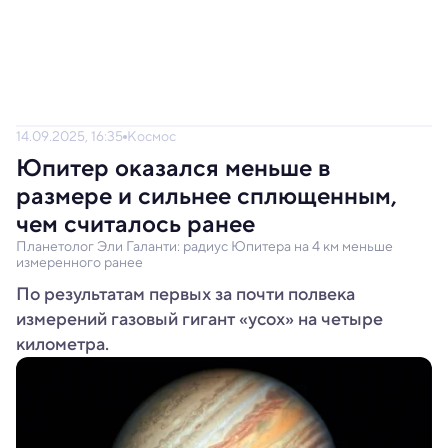
14.09.2025, 16:35
Космос
Юпитер оказался меньше в
размере и сильнее сплющенным,
чем считалось ранее
Планетолог Эли Галанти: радиус Юпитера на 4 км меньше
измеренного ранее
По результатам первых за почти полвека
измерений газовый гигант «усох» на четыре
километра.