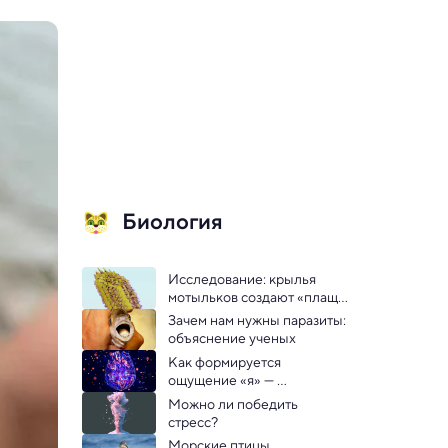
Биология
Исследование: крылья 
мотыльков создают «плащ-
невидимку», спасая от 
Зачем нам нужны паразиты: 
сонаров летучих мышей
объяснение ученых
Как формируется 
ощущение «я» — 
нейробиологи, кажется, 
Можно ли победить 
нашли ответ
стресс? 
Морские птицы, 