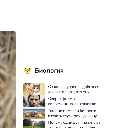
Биология
От кошек удалось добиться 
доказательств, что они 
знают запах хозяина
Секрет формы 
современных лиц оказался 
скрыт в ДНК 
Тюлени помогли биологам 
неандертальцев
изучить «сумеречную зону» 
Тихого океана  
Почему одни дети начинают 
ходить в 9 месяцев, а другие 