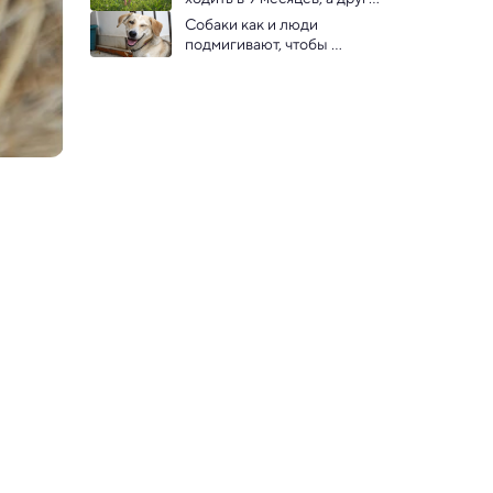
в 18 — выяснили генетики
Собаки как и люди 
подмигивают, чтобы 
наладить контакт: 
исследование