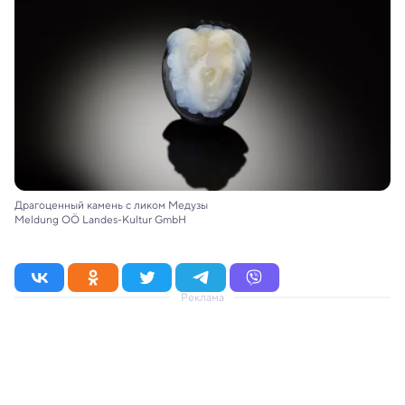
Драгоценный камень с ликом Медузы
Meldung OÖ Landes-Kultur GmbH
Реклама