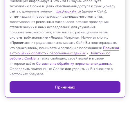
Настоящим информируем, что ОАО «Наука» использует
технологию Cookie в целях обеспечения доступа к функционалу
сайта с доменным именем
https://naukatv.ru/
(далее — Сайт),
оптимизации и персонализации размещаемого контента,
таргетирования рекламных материалов, а также проведения
статистических и иных исследований для улучшения
пользовательского опыта, в том числе с размещением тегов
системы веб-аналитики «Яндекс Метрика». Нажимая кнопку
ChatGPT
«Принимаю» и продолжая использовать Сайт, Вы подтверждаете,
что ознакомлены, понимаете и согласны с положениями
Политики
в отношении обработки персональных данных
и
Политики по
работе с Cookie
, а также свободно, своей волей и в своем
интересе даёте
Согласие на обработку персональных данных
.
Реклама
Определить применимые Cookie или удалить их Вы сможете в
настройках браузера.
Принимаю