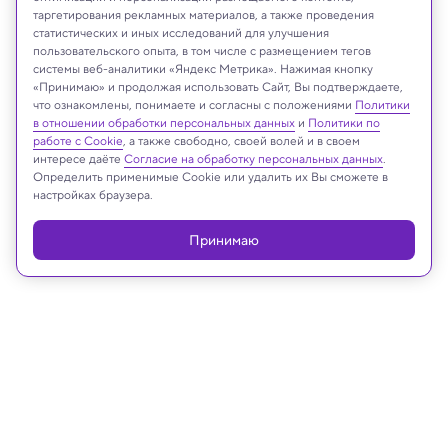
таргетирования рекламных материалов, а также проведения
статистических и иных исследований для улучшения
пользовательского опыта, в том числе с размещением тегов
системы веб-аналитики «Яндекс Метрика». Нажимая кнопку
Shutterstock
«Принимаю» и продолжая использовать Сайт, Вы подтверждаете,
что ознакомлены, понимаете и согласны с положениями
Политики
в отношении обработки персональных данных
и
Политики по
работе с Cookie
, а также свободно, своей волей и в своем
интересе даёте
Согласие на обработку персональных данных
.
Реклама
Определить применимые Cookie или удалить их Вы сможете в
настройках браузера.
Принимаю
01.12.2022, 16:09
Биология