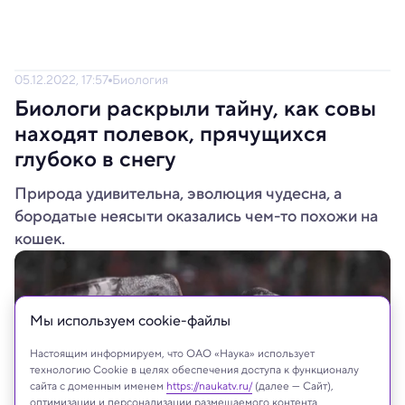
05.12.2022, 17:57
Биология
Биологи раскрыли тайну, как совы
находят полевок, прячущихся
глубоко в снегу
Природа удивительна, эволюция чудесна, а
бородатые неясыти оказались чем-то похожи на
кошек.
Мы используем сookie-файлы
Настоящим информируем, что ОАО «Наука» использует
технологию Cookie в целях обеспечения доступа к функционалу
сайта с доменным именем
https://naukatv.ru/
(далее — Сайт),
оптимизации и персонализации размещаемого контента,