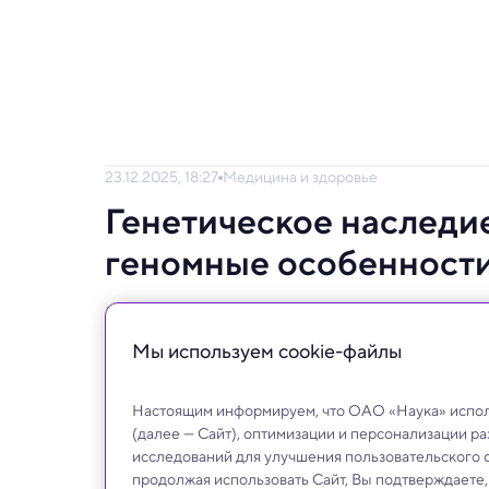
23.12.2025, 18:27
Медицина и здоровье
Генетическое наследи
геномные особенности
Исследователи создали первый крупномас
разнообразия казахской популяции.
Мы используем сookie-файлы
Настоящим информируем, что ОАО «Наука» исполь
(далее — Сайт), оптимизации и персонализации р
исследований для улучшения пользовательского 
продолжая использовать Сайт, Вы подтверждаете