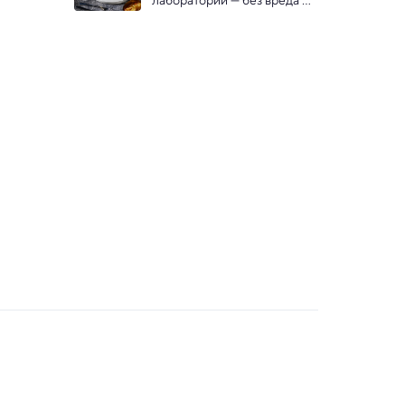
лаборатории — без вреда 
птицам