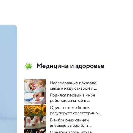
Медицина и здоровье
Исследование показало 
связь между сахаром и 
ухудшением памяти у детей
Родился первый в мире 
ребенок, зачатый в 
автоматическом режиме
Один и тот же белок 
регулирует холестерин у 
людей и поворачивает 
В эмбрионах свиней 
растения к солнцу
впервые вырастили 
крошечные человеческие 
Обнаружилось, что за 