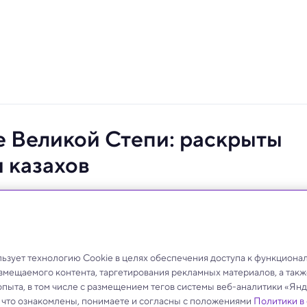
е Великой Степи: раскрыты
 казахов
штабный набор данных для изучения генетического
зует технологию Cookie в целях обеспечения доступа к функциона
азмещаемого контента, таргетирования рекламных материалов, а такж
опыта, в том числе с размещением тегов системы веб-аналитики «Я
, что ознакомлены, понимаете и согласны с положениями
Политики в