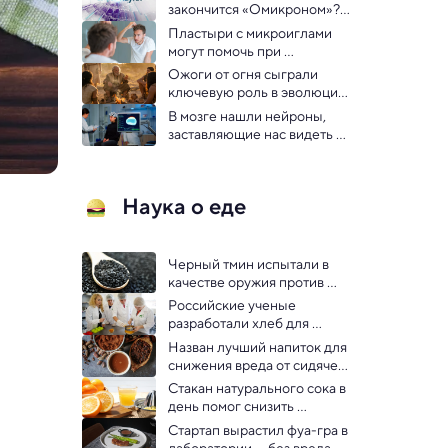
закончится «Омикроном»? 
Все о новом штамме 
Пластыри с микроиглами 
коронавируса в программе 
могут помочь при 
«Вопрос науки»
облысении
Ожоги от огня сыграли 
ключевую роль в эволюции 
человека
В мозге нашли нейроны, 
заставляющие нас видеть 
то, чего нет
Наука о еде
Черный тмин испытали в 
качестве оружия против 
жира
Российские ученые 
разработали хлеб для 
правильного питания
Назван лучший напиток для 
снижения вреда от сидячей 
работы
Стакан натурального сока в 
день помог снизить 
симптомы депрессии
Стартап вырастил фуа-гра в 