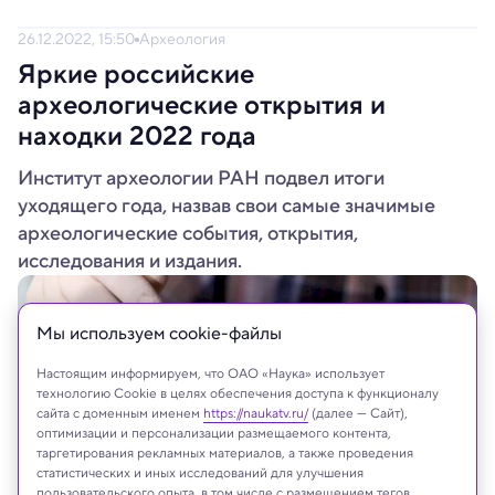
26.12.2022, 15:50
Археология
Яркие российские
археологические открытия и
находки 2022 года
Институт археологии РАН подвел итоги
уходящего года, назвав свои самые значимые
археологические события, открытия,
исследования и издания.
Мы используем сookie-файлы
Настоящим информируем, что ОАО «Наука» использует
технологию Cookie в целях обеспечения доступа к функционалу
сайта с доменным именем
https://naukatv.ru/
(далее — Сайт),
оптимизации и персонализации размещаемого контента,
таргетирования рекламных материалов, а также проведения
статистических и иных исследований для улучшения
пользовательского опыта, в том числе с размещением тегов