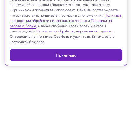
системы веб-аналитики «Яндекс Метрика». Нажимая кнопку
«Принимаю» и продолжая использовать Сайт, Вы подтверждаете,
Shutterstock
что ознакомлены, понимаете и согласны с положениями
Политики
в отношении обработки персональных данных
и
Политики по
работе с Cookie
, а также свободно, своей волей и в своем
интересе даёте
Согласие на обработку персональных данных
.
Определить применимые Cookie или удалить их Вы сможете в
Реклама
настройках браузера.
Принимаю
23.12.2022, 16:41
Археология
На севере Гватемалы в джунглях