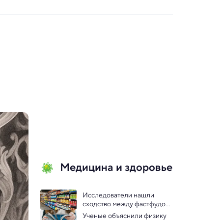
Медицина и здоровье
Исследователи нашли 
сходство между фастфудом 
и курением
Ученые объяснили физику 