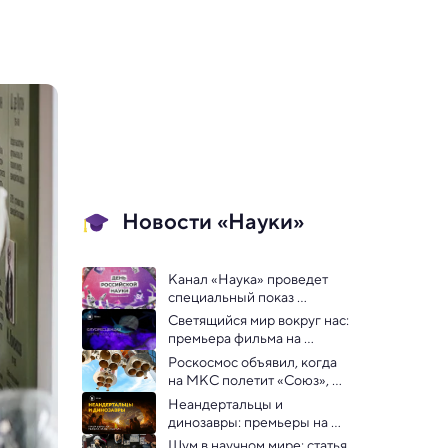
Новости «Науки»
Канал «Наука» проведет 
специальный показ 
фильмов в честь Дня 
Светящийся мир вокруг нас: 
российской науки 
премьера фильма на 
«Науке»
Роскосмос объявил, когда 
на МКС полетит «Союз», 
пуск которого отменили за 
Неандертальцы и 
20 секунд до старта
динозавры: премьеры на 
телеканале «Наука»
Шум в научном мире: статья 