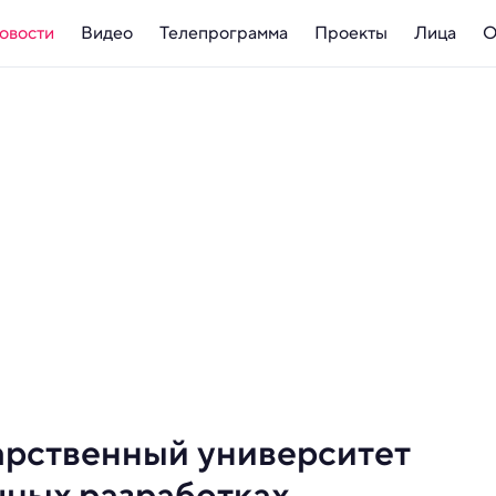
овости
Видео
Телепрограмма
Проекты
Лица
О
арственный университет
чных разработках