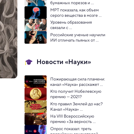
бумажных порезов и 
назвали самые опасные 
МРТ показала, как объем 
виды бумаги
серого вещества в мозге 
зависит от витамина C
Уровень образования 
связали с 
продолжительностью 
Российские ученые научили 
жизни
ИИ отличать пьяных от 
трезвых по голосу 
Новости «Науки»
Пожирающая сила пламени: 
канал «Наука» расскажет 
все об огне и причинах 
Кто получит Нобелевскую 
пожаров
премию — 2021? 
Кто правил Землей до нас? 
Канал «Наука» 
представляет новый проект 
На VIII Всероссийскую 
«Тайны древней  Земли»
премию «За верность 
науке» подано более 
Опрос показал: треть 
тысячи заявок 