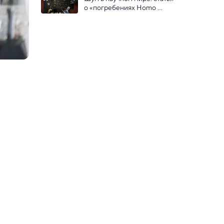
о «погребениях Homo 
naledi» отклонена всеми 
рецензентами