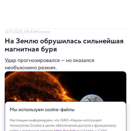
12.11.2025, 09:43
Космос
На Землю обрушилась сильнейшая
магнитная буря
Удар прогнозировался — но оказался
необъяснимо резким.
Мы используем сookie-файлы
Настоящим информируем, что ОАО «Наука» использует
технологию Cookie в целях обеспечения доступа к функционалу
сайта с доменным именем
https://naukatv.ru/
(далее — Сайт),