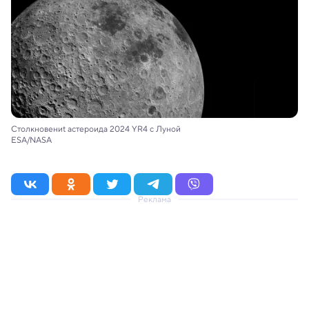
Cтолкновениt астероида 2024 YR4 с Луной
ESA/NASA
Реклама