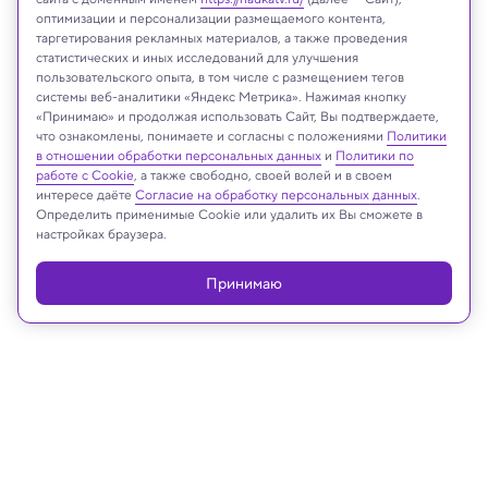
оптимизации и персонализации размещаемого контента,
таргетирования рекламных материалов, а также проведения
Магнитная буря
статистических и иных исследований для улучшения
Juergen Faelchle/Shutterstock/FOTODOM
пользовательского опыта, в том числе с размещением тегов
системы веб-аналитики «Яндекс Метрика». Нажимая кнопку
«Принимаю» и продолжая использовать Сайт, Вы подтверждаете,
что ознакомлены, понимаете и согласны с положениями
Политики
в отношении обработки персональных данных
и
Политики по
Реклама
работе с Cookie
, а также свободно, своей волей и в своем
интересе даёте
Согласие на обработку персональных данных
.
Определить применимые Cookie или удалить их Вы сможете в
настройках браузера.
Принимаю
12.11.2025, 09:16
Космос
Губчатая пыль Вселенной может