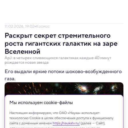
11.02.2026, 19:02
Космос
Раскрыт секрет стремительного
роста гигантских галактик на заре
Вселенной
ApJ: в четырех сливающихся галактиках каждые 40 минут
рождается новая звезда
Его выдали яркие потоки шоково-возбужденного
газа.
Мы используем сookie-файлы
Настоящим информируем, что ОАО «Наука» использует
технологию Cookie в целях обеспечения доступа к функционалу
сайта с доменным именем
https://naukatv.ru/
(далее — Сайт),