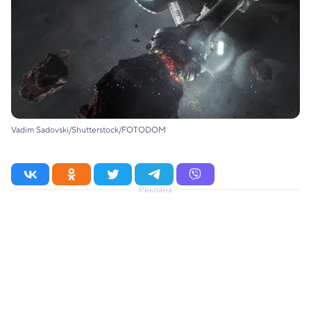
Vadim Sadovski/Shutterstock/FOTODOM
Реклама