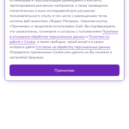
оптимизации и персонализации размещаемого контента,
таргетирования рекламных материалов, а также проведения
статистических и иных исследований для улучшения
пользовательского опыта, в том числе с размещением тегов
системы веб-аналитики «Яндекс Метрика». Нажимая кнопку
Nikolaus Sulzenauer/MPIfR
«Принимаю» и продолжая использовать Сайт, Вы подтверждаете,
что ознакомлены, понимаете и согласны с положениями
Политики
в отношении обработки персональных данных
и
Политики по
работе с Cookie
, а также свободно, своей волей и в своем
интересе даёте
Согласие на обработку персональных данных
.
Реклама
Определить применимые Cookie или удалить их Вы сможете в
настройках браузера.
Принимаю
11.02.2026, 16:09
Космос