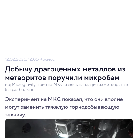
12.02.2026, 12:05
Космос
Добычу драгоценных металлов из
метеоритов поручили микробам
npj Microgravity: гриб на МКС извлек палладия из метеорита в
5,5 раз больше
Эксперимент на МКС показал, что они вполне
могут заменить тяжелую горнодобывающую
технику.