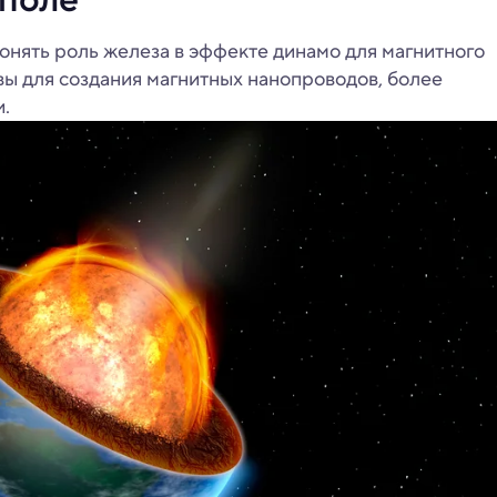
онять роль железа в эффекте динамо для магнитного
вы для создания магнитных нанопроводов, более
.