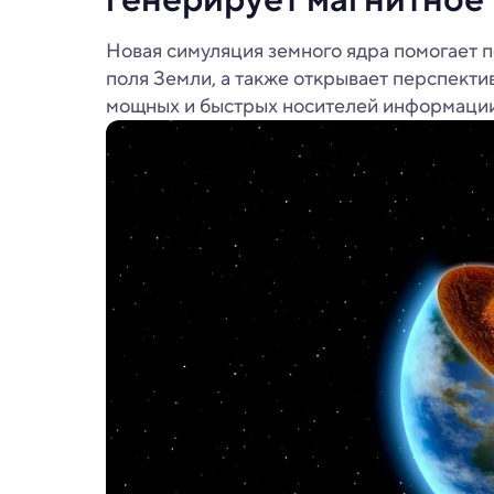
Новая симуляция земного ядра помогает п
поля Земли, а также открывает перспекти
мощных и быстрых носителей информации