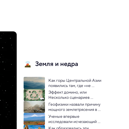
Земля и недра
Как горы Центральной Азии 
появились там, где «не 
должны быть» — тайна 
Эффект домино, или 
раскрыта
Несколько сценариев 
экологических катастроф
Геофизики назвали причину 
мощного землетрясения в 
Мьянме и Таиланде
Ученые впервые 
исследовали исчезающий 
ледник на горе Арарат
Как образовались эти 