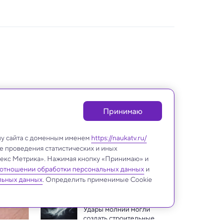
Принимаю
лу сайта с доменным именем
https://naukatv.ru/
е проведения статистических и иных
ндекс Метрика». Нажимая кнопку «Принимаю» и
 отношении обработки персональных данных
и
Химия
льных данных
. Определить применимые Cookie
Удары молний могли 
создать строительные 