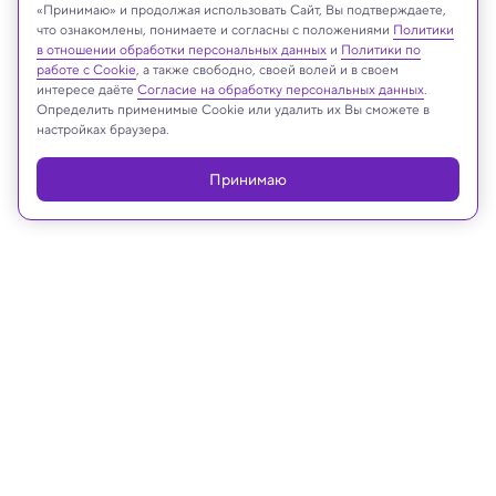
«Принимаю» и продолжая использовать Сайт, Вы подтверждаете,
что ознакомлены, понимаете и согласны с положениями
Политики
в отношении обработки персональных данных
и
Политики по
Реклама
работе с Cookie
, а также свободно, своей волей и в своем
интересе даёте
Согласие на обработку персональных данных
.
Определить применимые Cookie или удалить их Вы сможете в
настройках браузера.
Принимаю
15.06.2023, 14:04
Биология
Ученые наконец поняли, как
начинается фотосинтез, запустив
его с одного фотона