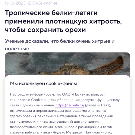
16.06.2023, 12:59
Биология
Тропические белки-летяги
применили плотницкую хитрость,
чтобы сохранить орехи
Ученые доказали, что белки очень хитрые и
полезные.
Мы используем сookie-файлы
Настоящим информируем, что ОАО «Наука» использует
технологию Cookie в целях обеспечения доступа к функционалу
сайта с доменным именем
https://naukatv.ru/
(далее — Сайт),
оптимизации и персонализации размещаемого контента,
таргетирования рекламных материалов, а также проведения
статистических и иных исследований для улучшения
пользовательского опыта, в том числе с размещением тегов
eLife
системы веб-аналитики «Яндекс Метрика». Нажимая кнопку