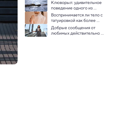
почему делать это приятно
Клюворыл: удивительное 
поведение одного из 
наименее изученных 
Воспринимается ли тело с 
млекопитающих в мире
татуировкой как более 
красивое — показал 
Добрые сообщения от 
эксперимент
любимых действительно 
облегчают стресс — выводы 
психологов