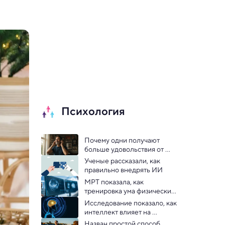
Психология
Почему одни получают 
больше удовольствия от 
музыки, чем другие — 
Ученые рассказали, как 
объяснили генетики
правильно внедрять ИИ
МРТ показала, как 
тренировка ума физически 
перестраивает мозг
Исследование показало, как 
интеллект влияет на 
нравственность и мораль
Назван простой способ 