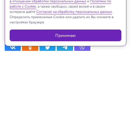
в отношении обработки персональных данных
и
Политики по
На сайте могут быть использованы материалы
работе с Cookie
, а также свободно, своей волей и в своем
интернет-ресурсов Facebook и Instagram,
интересе даёте
Согласие на обработку персональных данных
.
владельцем которых является компания Meta
Определить применимые Cookie или удалить их Вы сможете в
Platforms Inc., запрещённая на территории
настройках браузера.
Российской Федерации
Принимаю