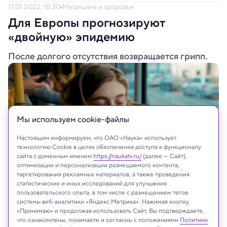
17.01.2022, 16:30
Медицина и здоровье
Для Европы прогнозируют
«двойную» эпидемию
После долгого отсутствия возвращается грипп.
Мы используем сookie-файлы
Настоящим информируем, что ОАО «Наука» использует
технологию Cookie в целях обеспечения доступа к функционалу
сайта с доменным именем
https://naukatv.ru/
(далее — Сайт),
оптимизации и персонализации размещаемого контента,
таргетирования рекламных материалов, а также проведения
статистических и иных исследований для улучшения
Shutterstock
пользовательского опыта, в том числе с размещением тегов
системы веб-аналитики «Яндекс Метрика». Нажимая кнопку
«Принимаю» и продолжая использовать Сайт, Вы подтверждаете,
что ознакомлены, понимаете и согласны с положениями
Политики