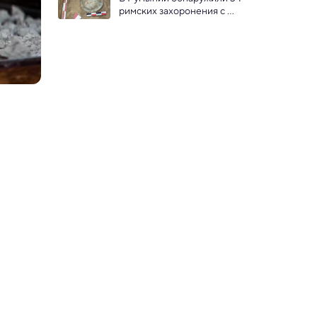
раньше, чем считалось
римских захоронения с 
африканскими амфорами 