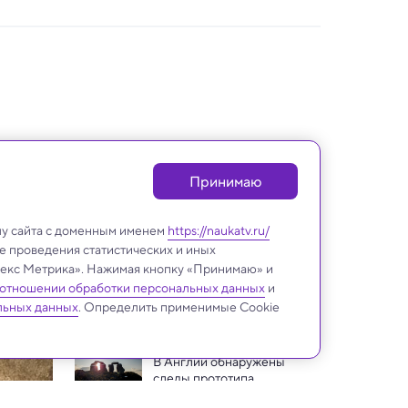
Принимаю
лу сайта с доменным именем
https://naukatv.ru/
е проведения статистических и иных
ндекс Метрика». Нажимая кнопку «Принимаю» и
 отношении обработки персональных данных
и
Археология
льных данных
. Определить применимые Cookie
В Англии обнаружены 
следы прототипа 
знаменитого Стоунхенджа
1300-летняя бронзовая 