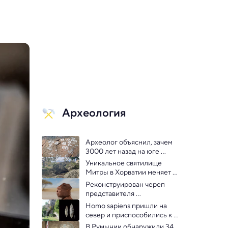
Археология
Археолог объяснил, зачем 
3000 лет назад на юге 
Швеции вырезали следы 
Уникальное святилище 
ног в камне
Митры в Хорватии меняет 
понимание античного 
Реконструирован череп 
культа
представителя 
человеческого рода, 
Homo sapiens пришли на 
первым покинувшего 
север и приспособились к 
Африку
холоду на тысячи лет 
В Румынии обнаружили 34 