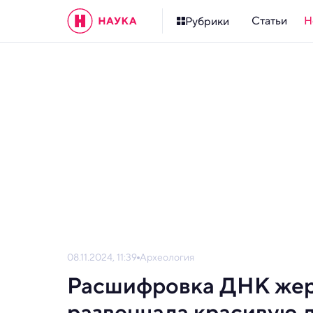
Статьи
Н
Рубрики
08.11.2024, 11:39
Археология
Расшифровка ДНК жер
развенчала красивую л