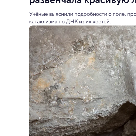
Учёные выяснили подробности о поле, пр
катаклизма по ДНК из их костей.