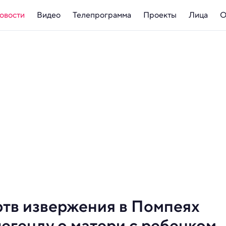
овости
Видео
Телепрограмма
Проекты
Лица
О
тв извержения в Помпеях
егенду о матери с ребенком