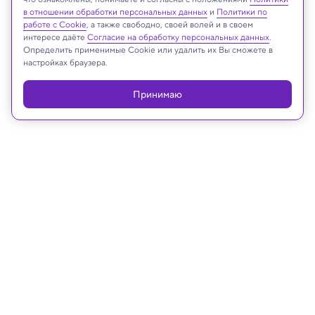
в отношении обработки персональных данных
и
Политики по
Реклама
работе с Cookie
, а также свободно, своей волей и в своем
интересе даёте
Согласие на обработку персональных данных
.
Определить применимые Cookie или удалить их Вы сможете в
настройках браузера.
Принимаю
20.03.2024, 15:50
Математика
Случайны ли случайности: назван
обладатель Абелевской премии,
«нобелевки для математиков»
В этом году отметили выдающегося