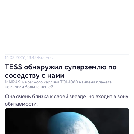
16.03.2026, 13:42
Космос
TESS обнаружил суперземлю по
соседству с нами
MNRAS: у красного карлика TOI-1080 найдена планета
немногим больше нашей
Она очень близка к своей звезде, но входит в зону
обитаемости.