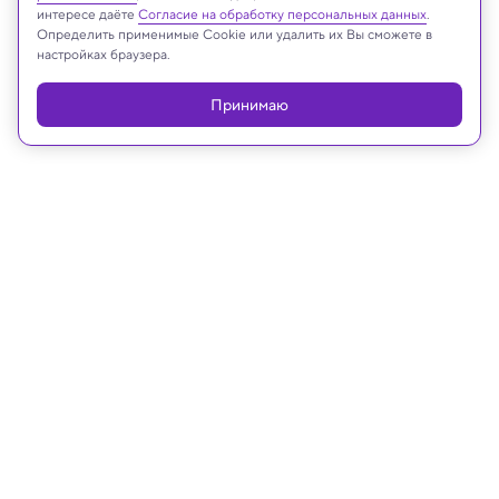
интересе даёте
Согласие на обработку персональных данных
.
Определить применимые Cookie или удалить их Вы сможете в
настройках браузера.
Принимаю
16.03.2026, 09:20
Космос
Названы новые кандидаты на
существование инопланетной
жизни
Пока телескопы ищут вторую Землю у далеких
солнц, ученые просчитывают шансы на жизнь в
абсолютной темноте.