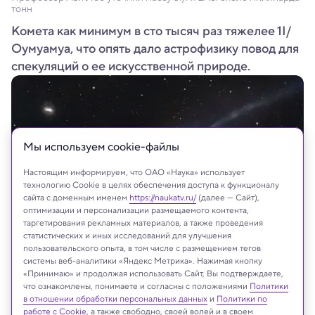
тонн
Комета как минимум в сто тысяч раз тяжелее 1I/
Оумуамуа, что опять дало астрофизику повод для
спекуляций о ее искусственной природе.
Мы используем сookie-файлы
Настоящим информируем, что ОАО «Наука» использует
технологию Cookie в целях обеспечения доступа к функционалу
сайта с доменным именем
https://naukatv.ru/
(далее — Сайт),
оптимизации и персонализации размещаемого контента,
таргетирования рекламных материалов, а также проведения
статистических и иных исследований для улучшения
пользовательского опыта, в том числе с размещением тегов
Satoru Murata
системы веб-аналитики «Яндекс Метрика». Нажимая кнопку
«Принимаю» и продолжая использовать Сайт, Вы подтверждаете,
что ознакомлены, понимаете и согласны с положениями
Политики
в отношении обработки персональных данных
и
Политики по
работе с Cookie
, а также свободно, своей волей и в своем
Реклама