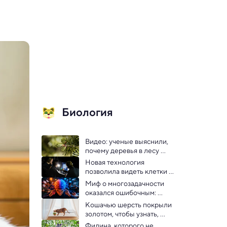
Биология
Видео: ученые выяснили, 
почему деревья в лесу 
совершают «жесты» 
Новая технология 
ветвями
позволила видеть клетки 
мозга с точностью до 
Миф о многозадачности 
нанометров — видео
оказался ошибочным: 
выяснили нейробиологи 
Кошачью шерсть покрыли 
золотом, чтобы узнать, 
зачем кошки едят траву
Филина, которого не 