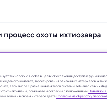
 процесс охоты ихтиозавра
аблюдался ни у одного морского животного,
зует технологию Cookie в целях обеспечения доступа к функциона
азмещаемого контента, таргетирования рекламных материалов, а такж
опыта, в том числе с размещением тегов системы веб-аналитики «Я
, что ознакомлены, понимаете и согласны с положениями
Политики в
своей волей и в своем интересе даёте
Согласие на обработку персона
.