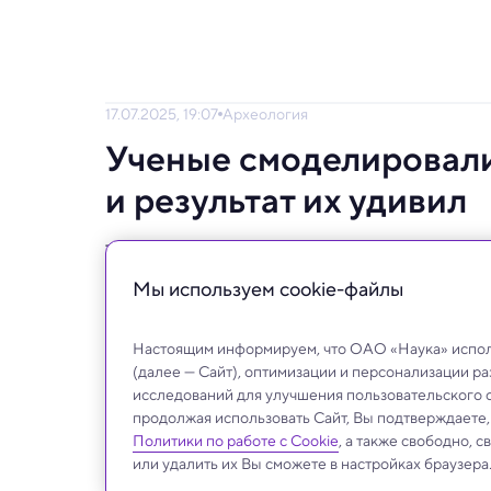
17.07.2025, 19:07
Археология
Ученые смоделировали
и результат их удивил
Такой механизм охоты никогда ранее не н
современного или вымершего.
Мы используем сookie-файлы
Настоящим информируем, что ОАО «Наука» исполь
(далее — Сайт), оптимизации и персонализации р
исследований для улучшения пользовательского 
продолжая использовать Сайт, Вы подтверждаете
Политики по работе с Cookie
, а также свободно, 
или удалить их Вы сможете в настройках браузера