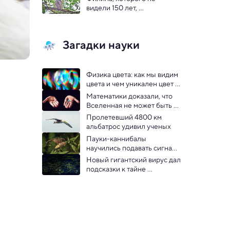
видели 150 лет, 
сфотографировали в 
Африке
Загадки науки
Физика цвета: как мы видим 
цвета и чем уникален цвет 
2026 года «облачный 
Математики доказали, что 
танцор»
Вселенная не может быть 
компьютерной симуляцией
Пролетевший 4800 км 
альбатрос удивил ученых
Пауки-каннибалы 
научились подавать сигнал 
жизни, чтобы их не съели 
Новый гигантский вирус дал 
сородичи
подсказки к тайне 
происхождения сложной 
жизни