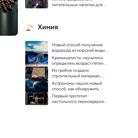
питательные напитки для 
дальних космических 
полетов
Химия
Новый способ получения 
водорода из морской воды 
обещает революцию в 
Криминалисты научились 
энергетике
определять возраст пятен 
крови
Из грибов создали 
строительный материал, 
который держит тепло и не 
Астрономы нашли новый 
боится плесени
способ, как обнаружить 
жизнь на планетах с водой 
Первый прототип 
настольного термоядерного 
реактора собрали в Канаде