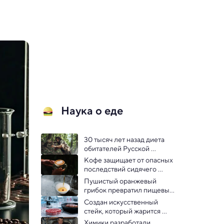
Наука о еде
30 тысяч лет назад диета 
обитателей Русской 
равнины напоминала 
Кофе защищает от опасных 
волчью
последствий сидячего 
образа жизни
Пушистый оранжевый 
грибок превратил пищевые 
отходы во вкусные блюда
Создан искусственный 
стейк, который жарится 
почти как настоящий
Химики разработали 