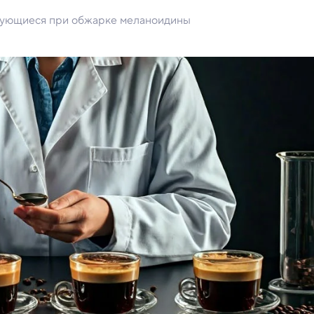
азующиеся при обжарке меланоидины