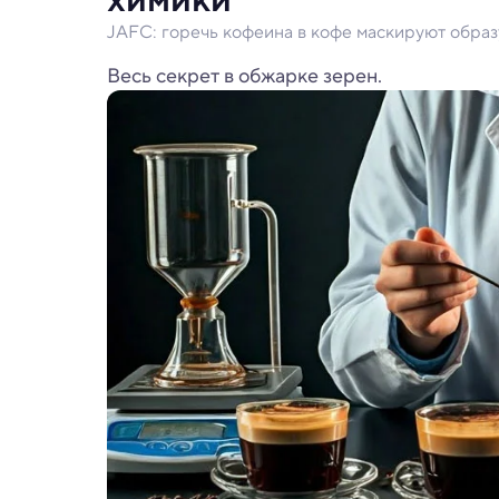
JAFC: горечь кофеина в кофе маскируют обр
Весь секрет в обжарке зерен.