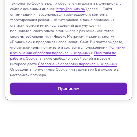
технологию Cookie в целях обеспечения доступа к функционалу
сайта с доменным именем
https://naukatv.ru/
(далее — Сайт),
оптимизации и персонализации размещаемого контента,
таргетирования рекламных материалов, а также проведения
статистических и иных исследований для улучшения
пользовательского опыта, в том числе с размещением тегов
системы веб-аналитики «Яндекс Метрика». Нажимая кнопку
Иллюстрация: ChatGPT
«Принимаю» и продолжая использовать Сайт, Вы подтверждаете,
что ознакомлены, понимаете и согласны с положениями
Политики
в отношении обработки персональных данных
и
Политики по
работе с Cookie
, а также свободно, своей волей и в своем
интересе даёте
Согласие на обработку персональных данных
.
Реклама
Определить применимые Cookie или удалить их Вы сможете в
настройках браузера.
Принимаю