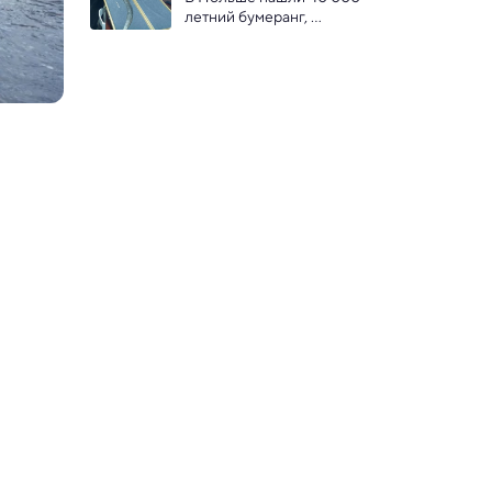
летний бумеранг, 
высеченный из бивня 
мамонта