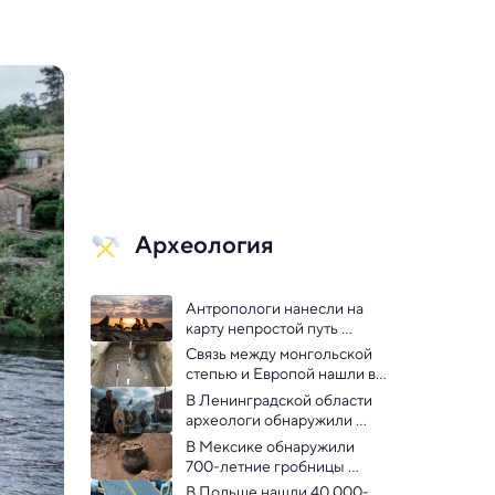
Археология
Антропологи нанесли на 
карту непростой путь 
расселения 
Связь между монгольской 
неандертальцев
степью и Европой нашли в 
ДНК гуннов
В Ленинградской области 
археологи обнаружили 
могильник эпохи викингов
В Мексике обнаружили 
700-летние гробницы 
эпохи Теотиуакана
В Польше нашли 40 000-