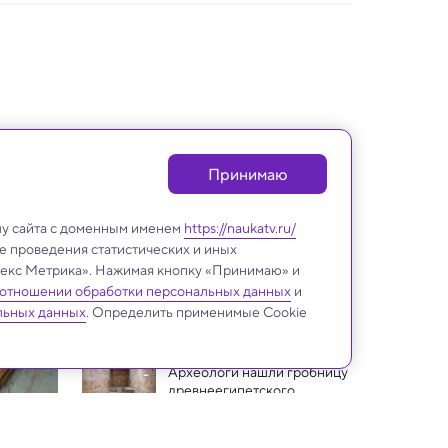
Принимаю
лу сайта с доменным именем
https://naukatv.ru/
е проведения статистических и иных
ндекс Метрика». Нажимая кнопку «Принимаю» и
 отношении обработки персональных данных
и
Археология
льных данных
. Определить применимые Cookie
Археологи нашли гробницу 
древнеегипетского 
фараона Тутмоса II 
В Египте обнаружена 
замечательная древняя 