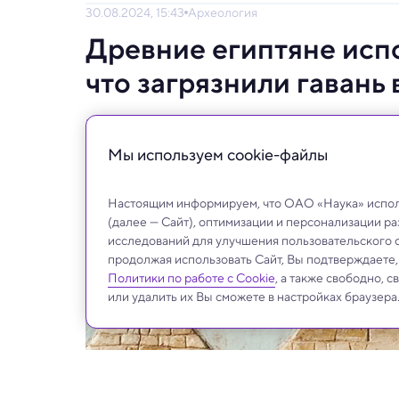
30.08.2024, 15:43
Археология
Древние египтяне испо
что загрязнили гавань
Загрязнение от металлургии тянулось век
этого аспекты жизни древних египтян.
Мы используем сookie-файлы
Настоящим информируем, что ОАО «Наука» исполь
(далее — Сайт), оптимизации и персонализации р
исследований для улучшения пользовательского 
продолжая использовать Сайт, Вы подтверждаете
Политики по работе с Cookie
, а также свободно, 
или удалить их Вы сможете в настройках браузера