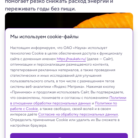
помогает резко снижать расход энергии и
переживать годы без пищи.
Мы используем сookie-файлы
Настоящим информируем, что ОАО «Наука» использует
технологию Cookie в целях обеспечения доступа к функционалу
сайта с доменным именем
https://naukatv.ru/
(далее — Сайт),
оптимизации и персонализации размещаемого контента,
таргетирования рекламных материалов, а также проведения
статистических и иных исследований для улучшения
пользовательского опыта, в том числе с размещением тегов
системы веб-аналитики «Яндекс Метрика». Нажимая кнопку
pro-neet/Shutterstock/FOTODOM
«Принимаю» и продолжая использовать Сайт, Вы подтверждаете,
что ознакомлены, понимаете и согласны с положениями
Политики
в отношении обработки персональных данных
и
Политики по
работе с Cookie
, а также свободно, своей волей и в своем
интересе даёте
Согласие на обработку персональных данных
.
Реклама
Определить применимые Cookie или удалить их Вы сможете в
настройках браузера.