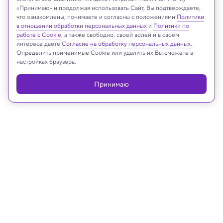
midjourney
«Принимаю» и продолжая использовать Сайт, Вы подтверждаете,
что ознакомлены, понимаете и согласны с положениями
Политики
в отношении обработки персональных данных
и
Политики по
работе с Cookie
, а также свободно, своей волей и в своем
интересе даёте
Согласие на обработку персональных данных
.
Реклама
Определить применимые Cookie или удалить их Вы сможете в
настройках браузера.
Принимаю
08.04.2025, 18:41
Психология
У дошкольников увлечение
гаджетами связали с агрессией в