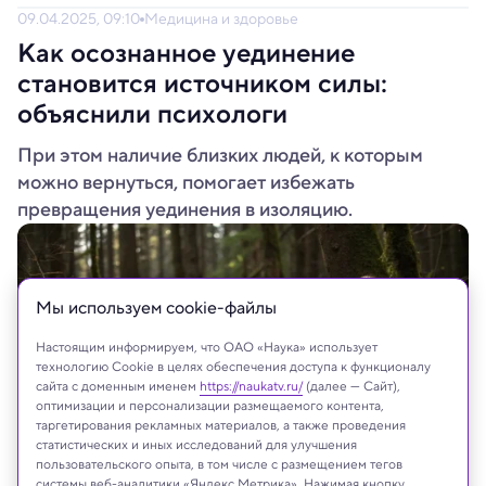
09.04.2025, 09:10
Медицина и здоровье
Как осознанное уединение
становится источником силы:
объяснили психологи
При этом наличие близких людей, к которым
можно вернуться, помогает избежать
превращения уединения в изоляцию.
Мы используем сookie-файлы
Настоящим информируем, что ОАО «Наука» использует
технологию Cookie в целях обеспечения доступа к функционалу
сайта с доменным именем
https://naukatv.ru/
(далее — Сайт),
оптимизации и персонализации размещаемого контента,
таргетирования рекламных материалов, а также проведения
статистических и иных исследований для улучшения
пользовательского опыта, в том числе с размещением тегов
системы веб-аналитики «Яндекс Метрика». Нажимая кнопку