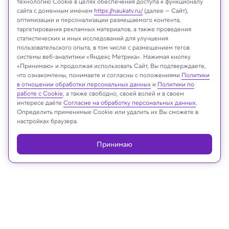
технологию Cookie в целях обеспечения доступа к функционалу
сайта с доменным именем
https://naukatv.ru/
(далее — Сайт),
оптимизации и персонализации размещаемого контента,
таргетирования рекламных материалов, а также проведения
статистических и иных исследований для улучшения
пользовательского опыта, в том числе с размещением тегов
Zapp2Photo/Shutterstock/FOTODOM
системы веб-аналитики «Яндекс Метрика». Нажимая кнопку
«Принимаю» и продолжая использовать Сайт, Вы подтверждаете,
что ознакомлены, понимаете и согласны с положениями
Политики
в отношении обработки персональных данных
и
Политики по
работе с Cookie
, а также свободно, своей волей и в своем
Реклама
интересе даёте
Согласие на обработку персональных данных
.
Определить применимые Cookie или удалить их Вы сможете в
настройках браузера.
Принимаю