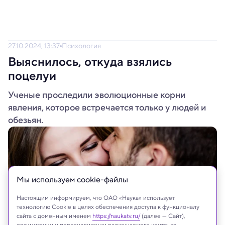
27.10.2024, 13:37
Психология
Выяснилось, откуда взялись
поцелуи
Ученые проследили эволюционные корни
явления, которое встречается только у людей и
обезьян.
Мы используем сookie-файлы
Настоящим информируем, что ОАО «Наука» использует
технологию Cookie в целях обеспечения доступа к функционалу
сайта с доменным именем
https://naukatv.ru/
(далее — Сайт),
оптимизации и персонализации размещаемого контента,