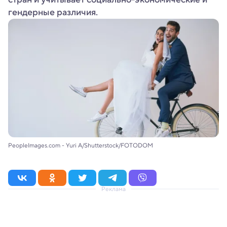
гендерные различия.
PeopleImages.com - Yuri A/Shutterstock/FOTODOM
Реклама