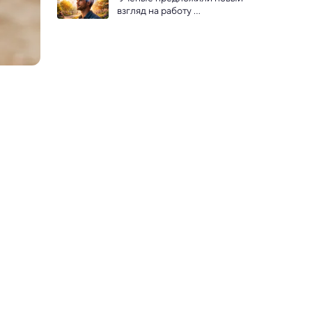
забыть
взгляд на работу 
человеческого мышления 