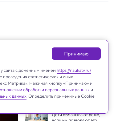
Принимаю
лу сайта с доменным именем
https://naukatv.ru/
е проведения статистических и иных
ндекс Метрика». Нажимая кнопку «Принимаю» и
 отношении обработки персональных данных
и
Психология
льных данных
. Определить применимые Cookie
Дети обманывают реже, 
если им позволяют это 
делать, показал 
Ученые назвали самый 
эксперимент
простой и полезный способ 