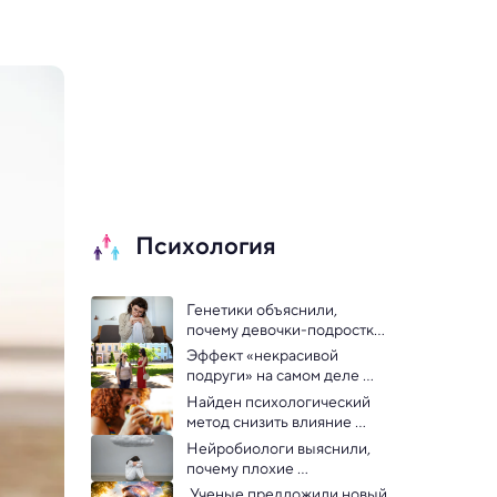
Психология
Генетики объяснили, 
почему девочки-подростки 
более депрессивны, чем 
Эффект «некрасивой 
мальчики 
подруги» на самом деле 
работает — исследование
Найден психологический 
метод снизить влияние 
стресса на выбор еды
Нейробиологи выяснили, 
почему плохие 
воспоминания сложно 
 Ученые предложили новый 