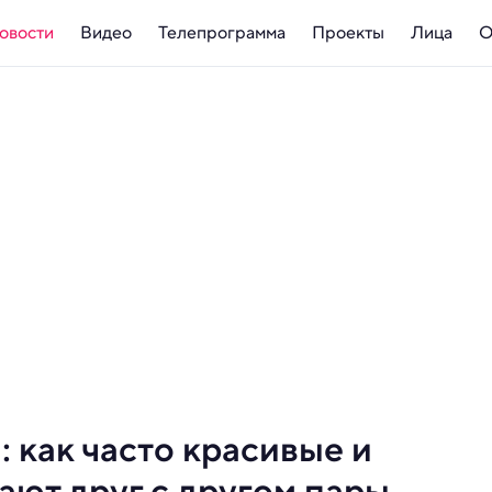
овости
Видео
Телепрограмма
Проекты
Лица
О
 как часто красивые и
ают друг с другом пары