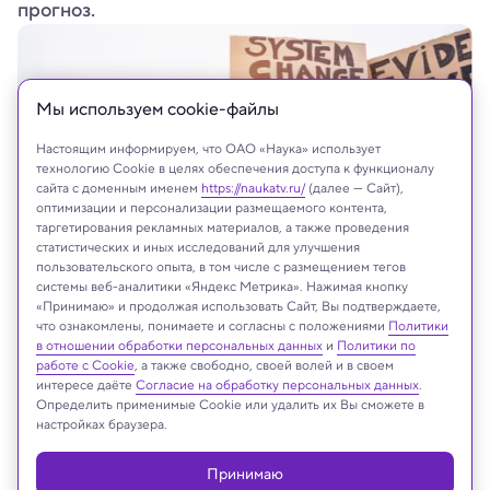
прогноз.
Мы используем сookie-файлы
Настоящим информируем, что ОАО «Наука» использует
технологию Cookie в целях обеспечения доступа к функционалу
сайта с доменным именем
https://naukatv.ru/
(далее — Сайт),
оптимизации и персонализации размещаемого контента,
таргетирования рекламных материалов, а также проведения
статистических и иных исследований для улучшения
пользовательского опыта, в том числе с размещением тегов
системы веб-аналитики «Яндекс Метрика». Нажимая кнопку
«Принимаю» и продолжая использовать Сайт, Вы подтверждаете,
что ознакомлены, понимаете и согласны с положениями
Политики
в отношении обработки персональных данных
и
Политики по
На сайте могут быть использованы материалы
работе с Cookie
, а также свободно, своей волей и в своем
интернет-ресурсов Facebook и Instagram,
интересе даёте
Согласие на обработку персональных данных
.
Определить применимые Cookie или удалить их Вы сможете в
владельцем которых является компания Meta
настройках браузера.
Platforms Inc., запрещённая на территории
Российской Федерации
Принимаю