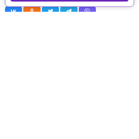
Рубрики
Статьи
Новости
Видео
Телепрограмма
Проекты
Лица
О телеканале
© ОАО «Наука». Все права на любые материалы, опубликованные
на сайте, защищены в соответствии с российским и