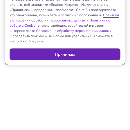
системы веб-аналитики «Яндекс Метрика». Нажимая кнопку
Иллюстрация: ChatGPT
«Принимаю» и продолжая использовать Сайт, Вы подтверждаете,
что ознакомлены, понимаете и согласны с положениями
Политики
в отношении обработки персональных данных
и
Политики по
работе с Cookie
, а также свободно, своей волей и в своем
интересе даёте
Согласие на обработку персональных данных
.
Реклама
Определить применимые Cookie или удалить их Вы сможете в
настройках браузера.
Принимаю
16.05.2026, 09:20
Космос
Химики разработали питательные
напитки для дальних космических