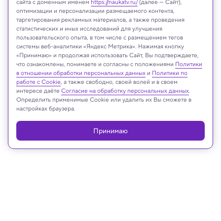
сайта с доменным именем
https://naukatv.ru/
(далее — Сайт),
оптимизации и персонализации размещаемого контента,
таргетирования рекламных материалов, а также проведения
статистических и иных исследований для улучшения
пользовательского опыта, в том числе с размещением тегов
Bl4ckholesun/Shutterstock/FOTODOM
системы веб-аналитики «Яндекс Метрика». Нажимая кнопку
«Принимаю» и продолжая использовать Сайт, Вы подтверждаете,
что ознакомлены, понимаете и согласны с положениями
Политики
в отношении обработки персональных данных
и
Политики по
Реклама
работе с Cookie
, а также свободно, своей волей и в своем
интересе даёте
Согласие на обработку персональных данных
.
Определить применимые Cookie или удалить их Вы сможете в
настройках браузера.
Принимаю
17.03.2025, 13:20
Космос