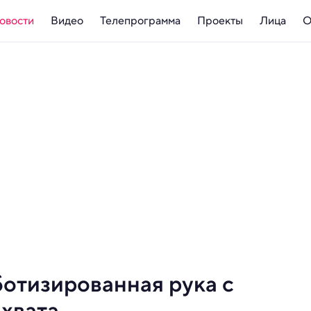
овости
Видео
Телепрограмма
Проекты
Лица
О
ботизированная рука с
ахвата