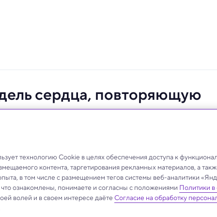
дель сердца, повторяющую
и митральный клапан, предоставляя врачам
ной платформе с учетом индивидуальных
зует технологию Cookie в целях обеспечения доступа к функциона
кровотока.
азмещаемого контента, таргетирования рекламных материалов, а такж
опыта, в том числе с размещением тегов системы веб-аналитики «Я
, что ознакомлены, понимаете и согласны с положениями
Политики в
своей волей и в своем интересе даёте
Согласие на обработку персона
.