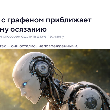
 с графеном приближает
ому осязанию
м способен ощутить даже песчинку
тах — они остались неповрежденными.