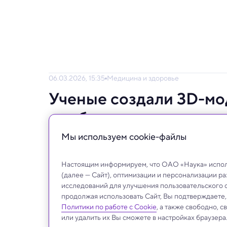
06.03.2026, 15:35
Медицина и здоровье
Ученые создали 3D-мо
его биение: видео
Мы используем сookie-файлы
Модель включает предсердие, желудочек 
возможность тренироваться на реалистич
Настоящим информируем, что ОАО «Наука» исполь
особенностей пациентов и особенностей 
(далее — Сайт), оптимизации и персонализации р
исследований для улучшения пользовательского 
продолжая использовать Сайт, Вы подтверждаете
Политики по работе с Cookie
, а также свободно, 
или удалить их Вы сможете в настройках браузера