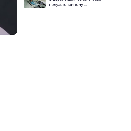
полуавтономному 
управлению автомобилем