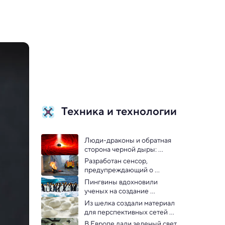
Техника и технологии
Люди-драконы и обратная 
сторона черной дыры: 
главные научные события 
Разработан сенсор, 
года
предупреждающий о 
взрыве аккумулятора
Пингвины вдохновили 
ученых на создание 
высокотехнологичной 
Из шелка создали материал 
пленки 
для перспективных сетей 
6G
В Европе дали зеленый свет 