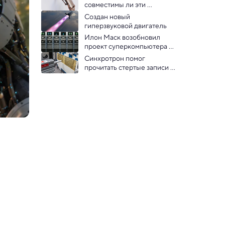
совместимы ли эти 
понятия? 
Создан новый 
гиперзвуковой двигатель
Илон Маск возобновил 
проект суперкомпьютера 
Dojo для собственного ИИ
Синхротрон помог 
прочитать стертые записи 
астронома Гиппарха