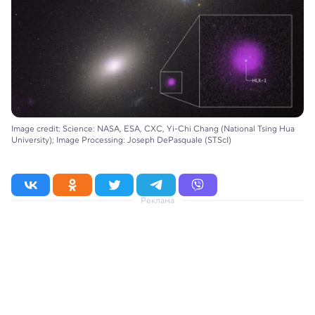
Image credit: Science: NASA, ESA, CXC, Yi-Chi Chang (National Tsing Hua
University); Image Processing: Joseph DePasquale (STScI)
Реклама