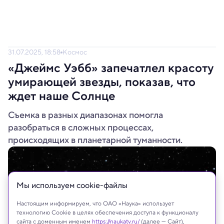
31.07.2025, 18:58
Космос
«Джеймс Уэбб» запечатлел красоту
умирающей звезды, показав, что
ждет наше Солнце
Съемка в разных диапазонах помогла
разобраться в сложных процессах,
происходящих в планетарной туманности.
Мы используем сookie-файлы
Настоящим информируем, что ОАО «Наука» использует
технологию Cookie в целях обеспечения доступа к функционалу
сайта с доменным именем
https://naukatv.ru/
(далее — Сайт),