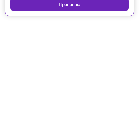
Принимаю
27.01.2025, 11:38
Археология
В Иране обнаружили удивительный
подземный город
Древние инженеры использовали весьма
прогрессивный подход, что бы выживать в
экстремальных условиях под палящим солнцем.