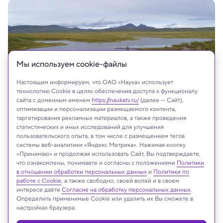
Мы используем сookie-файлы
Настоящим информируем, что ОАО «Наука» использует
технологию Cookie в целях обеспечения доступа к функционалу
сайта с доменным именем
https://naukatv.ru/
(далее — Сайт),
оптимизации и персонализации размещаемого контента,
таргетирования рекламных материалов, а также проведения
Milan Sommer/Shuttestock/FOTODOM
статистических и иных исследований для улучшения
пользовательского опыта, в том числе с размещением тегов
системы веб-аналитики «Яндекс Метрика». Нажимая кнопку
«Принимаю» и продолжая использовать Сайт, Вы подтверждаете,
что ознакомлены, понимаете и согласны с положениями
Политики
Реклама
в отношении обработки персональных данных
и
Политики по
работе с Cookie
, а также свободно, своей волей и в своем
интересе даёте
Согласие на обработку персональных данных
.
Определить применимые Cookie или удалить их Вы сможете в
настройках браузера.