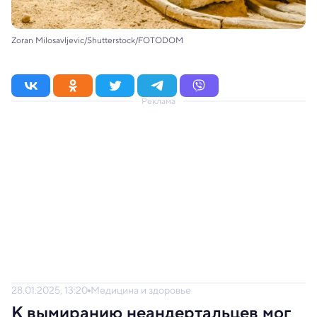
Zoran Milosavljevic/Shutterstock/FOTODOM
Реклама
28.01.2025, 13:20
Медицина и здоровье
К вымиранию неандертальцев мог