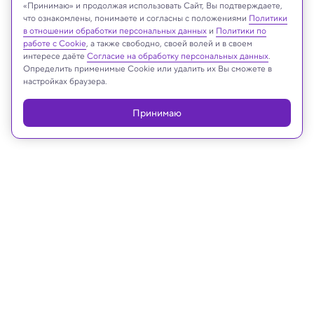
«Принимаю» и продолжая использовать Сайт, Вы подтверждаете,
что ознакомлены, понимаете и согласны с положениями
Политики
в отношении обработки персональных данных
и
Политики по
Реклама
работе с Cookie
, а также свободно, своей волей и в своем
интересе даёте
Согласие на обработку персональных данных
.
Определить применимые Cookie или удалить их Вы сможете в
настройках браузера.
Принимаю
19.02.2025, 19:42
Биология
Рыбы узнают водолазов по
внешнему виду: эксперимент
Похоже, миф о том, что у рыбы короткая память,